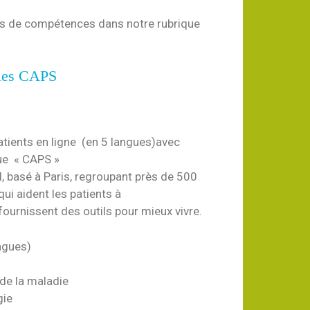
res de compétences dans notre rubrique
 les CAPS
ients en ligne (en 5 langues)avec
ue « CAPS »
l, basé à Paris, regroupant près de 500
ui aident les patients à
ournissent des outils pour mieux vivre.
angues)
de la maladie
gie