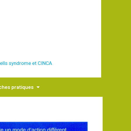
Wells syndrome et CINCA
ches pratiques