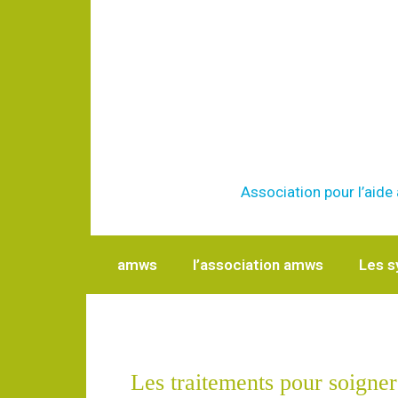
Association pour l’aid
amws
l’association amws
Les 
Les traitements pour soigne